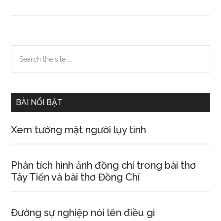
Luyện
tập
tả
người
Primary
Search
dựng
the
Sidebar
đoạn
site
kết
...
bài
BÀI NỔI BẬT
Xem tướng mặt người lụy tình
Phân tích hình ảnh đồng chí trong bài thơ
Tây Tiến và bài thơ Đồng Chí
Đường sự nghiệp nói lên điều gì