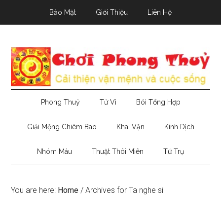
Skip
Skip
Skip
Bảo Mật
Giới Thiệu
Liên Hệ
to
to
to
main
secondary
primary
content
menu
sidebar
Phong Thuỷ
Tử Vi
Bói Tổng Hợp
Giải Mộng Chiêm Bao
Khai Vận
Kinh Dịch
Nhóm Máu
Thuật Thôi Miên
Tứ Trụ
You are here:
Home
/
Archives for Ta nghe si