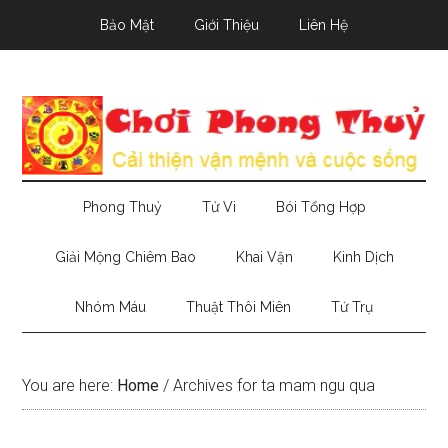
Skip
Skip
Skip
Bảo Mật
Giới Thiệu
Liên Hệ
to
to
to
main
secondary
primary
content
menu
sidebar
Phong Thuỷ
Tử Vi
Bói Tổng Hợp
Giải Mộng Chiêm Bao
Khai Vận
Kinh Dịch
Nhóm Máu
Thuật Thôi Miên
Tứ Trụ
You are here:
Home
/
Archives for ta mam ngu qua