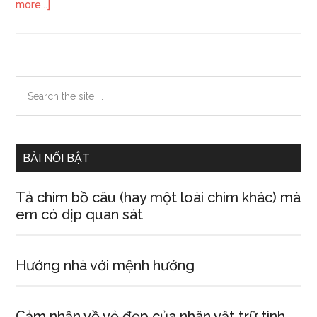
about
more...]
Tả
mâm
ngủ
quả
Primary
Search
the
Sidebar
site
...
BÀI NỔI BẬT
Tả chim bồ câu (hay một loài chim khác) mà
em có dịp quan sát
Hướng nhà với mệnh hướng
Cảm nhận về vẻ đẹp của nhân vật trữ tình