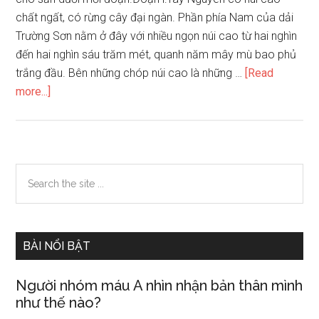
chất ngất, có rừng cây đại ngàn. Phần phía Nam của dải
Trường Sơn nằm ở đây với nhiều ngọn núi cao từ hai nghìn
đến hai nghìn sáu trăm mét, quanh năm mây mù bao phủ
trắng đầu. Bên những chóp núi cao là những …
[Read
about
more...]
Dưới
đây
là
phần
Primary
Search
thân
the
Sidebar
bài
site
của
...
một
BÀI NỔI BẬT
bài
văn
Người nhóm máu A nhìn nhận bản thân mình
tả
như thế nào?
cảnh