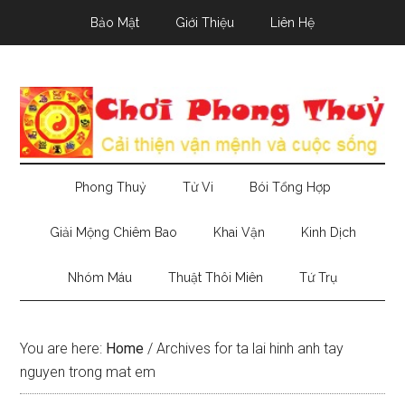
Skip
Skip
Skip
Bảo Mật
Giới Thiệu
Liên Hệ
to
to
to
main
secondary
primary
content
menu
sidebar
Phong Thuỷ
Tử Vi
Bói Tổng Hợp
Giải Mộng Chiêm Bao
Khai Vận
Kinh Dịch
Nhóm Máu
Thuật Thôi Miên
Tứ Trụ
You are here:
Home
/
Archives for ta lai hinh anh tay
nguyen trong mat em