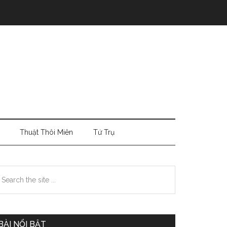
Thuật Thôi Miên
Tứ Trụ
Primary
earch
e
Sidebar
te
BÀI NỔI BẬT