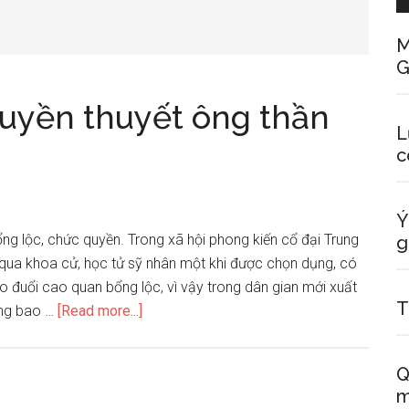
M
G
ruyền thuyết ông thần
L
c
Ý
bổng lộc, chức quyền. Trong xã hội phong kiến cổ đại Trung
g
g qua khoa cử, học tử sỹ nhân một khi được chọn dụng, có
o đuổi cao quan bổng lộc, vì vậy trong dân gian mới xuất
T
about
ũng bao …
[Read more...]
Nguồn
gốc
Q
sự
m
tích