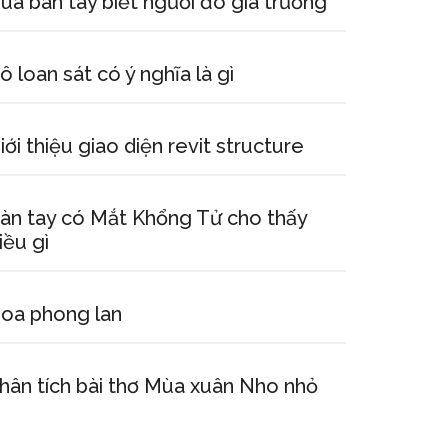
ua bàn tay biết người đó gia trưởng
ô loan sát có ý nghĩa là gì
iới thiệu giao diện revit structure
àn tay có Mắt Khổng Tử cho thấy
iều gì
oa phong lan
hân tích bài thơ Mùa xuân Nho nhỏ