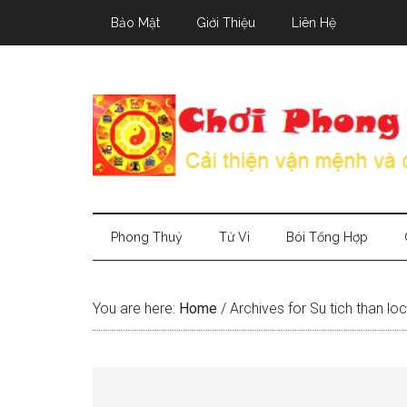
Skip
Skip
Skip
Bảo Mật
Giới Thiệu
Liên Hệ
to
to
to
main
secondary
primary
content
menu
sidebar
Phong Thuỷ
Tử Vi
Bói Tổng Hợp
You are here:
Home
/
Archives for Su tich than loc