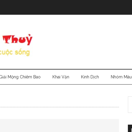
Giải Mộng Chiêm Bao
Khai Vận
Kinh Dịch
Nhóm Máu
S
th
si
...