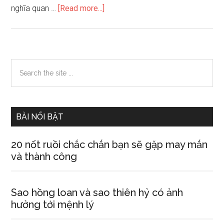
about
nghĩa quan …
[Read more...]
Giới
thiệu
sử
thi
Primary
Search
dân
the
Sidebar
gian
site
Việt
...
Nam.
BÀI NỔI BẬT
20 nốt ruồi chắc chắn bạn sẽ gặp may mắn
và thành công
Sao hồng loan và sao thiên hỷ có ảnh
hưởng tới mệnh lý