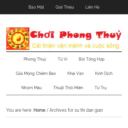
Skip
Skip
Skip
Bảo Mật
Giới Thiệu
Liên Hệ
to
to
to
main
secondary
primary
content
menu
sidebar
Phong Thuỷ
Tử Vi
Bói Tổng Hợp
Giải Mộng Chiêm Bao
Khai Vận
Kinh Dịch
Nhóm Máu
Thuật Thôi Miên
Tứ Trụ
You are here:
Home
/
Archives for su thi dan gian