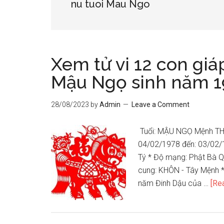
nu tuoi Mau Ngo
Xem tử vi 12 con giá
Mậu Ngọ sinh năm 1
28/08/2023
by
Admin
Leave a Comment
Tuổi: MẬU NGỌ Mệnh THI
04/02/1978 đến: 03/02/1
Tý * Độ mạng: Phật Bà Q
cung: KHÔN - Tây Mệnh 
năm Đinh Dậu của …
[Rea