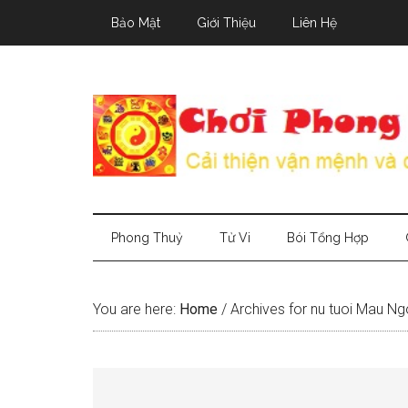
Skip
Skip
Skip
Bảo Mật
Giới Thiệu
Liên Hệ
to
to
to
main
secondary
primary
content
menu
sidebar
Phong Thuỷ
Tử Vi
Bói Tổng Hợp
You are here:
Home
/
Archives for nu tuoi Mau Ng