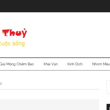
Giải Mộng Chiêm Bao
Khai Vận
Kinh Dịch
Nhóm Máu
S
o
th
si
...