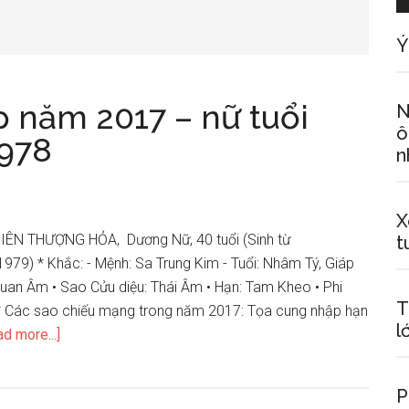
Ý
p năm 2017 – nữ tuổi
N
ô
978
n
X
ÊN THƯỢNG HỎA, Dương Nữ, 40 tuổi (Sinh từ
t
979) * Khắc: - Mệnh: Sa Trung Kim - Tuổi: Nhâm Tý, Giáp
uan Âm • Sao Cửu diệu: Thái Âm • Hạn: Tam Kheo • Phi
T
* Các sao chiếu mạng trong năm 2017: Tọa cung nhập hạn
l
about
d more...]
Xem
tử
P
vi