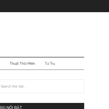
Thuật Thôi Miên
Tứ Trụ
Primary
earch
e
Sidebar
te
BÀI NỔI BẬT