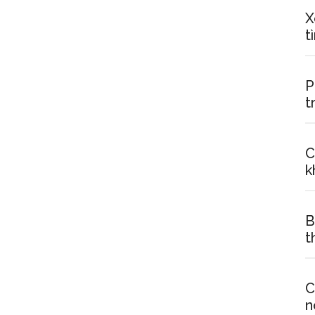
X
t
P
t
C
k
B
t
C
n