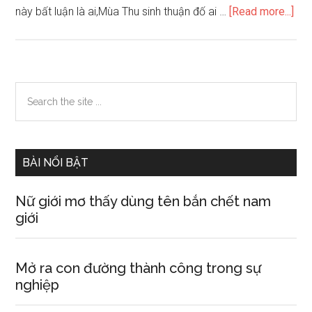
abo
này bất luận là ai,Mùa Thu sinh thuận đố ai …
[Read more...]
Vậ
mệ
ngư
sin
Primary
Search
nă
the
Sidebar
Qú
site
Dậ
...
BÀI NỔI BẬT
Nữ giới mơ thấy dùng tên bắn chết nam
giới
Mở ra con đường thành công trong sự
nghiệp