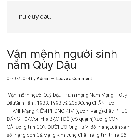
nu quy dau
Vận mệnh người sinh
năm Qúy Dậu
05/07/2024
by
Admin
Leave a Comment
Vận mệnh người Quý Dậu - nam mạng Nam Mạng – Quý
DậuSinh năm: 1933, 1993 và 2053Cung CHẤNTrực
THÀNHMạng KIẾM PHONG KIM (gươm vàng)Khắc PHÚC
ĐĂNG HỎACon nhà BẠCH ĐẾ (cô quạnh)Xương CON
GÀTướng tinh CON ĐƯỜI ƯƠIÔng Tử Vi độ mạngLuận xem
số mạng con Gà,Mạng Kim cung Chấn ráng tìm thì ra.Số