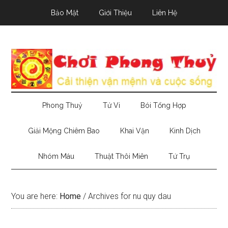
Skip
Skip
Skip
Bảo Mật
Giới Thiệu
Liên Hệ
to
to
to
main
secondary
primary
content
menu
sidebar
Phong Thuỷ
Tử Vi
Bói Tổng Hợp
Giải Mộng Chiêm Bao
Khai Vận
Kinh Dịch
Nhóm Máu
Thuật Thôi Miên
Tứ Trụ
You are here:
Home
/
Archives for nu quy dau