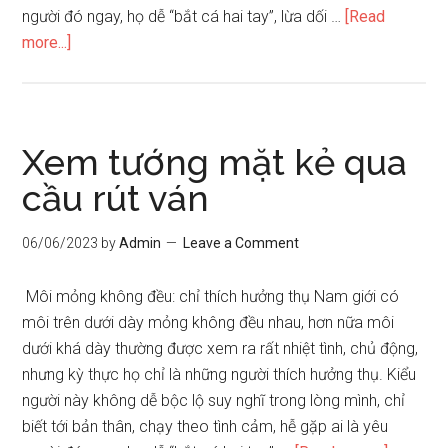
người đó ngay, họ dễ “bắt cá hai tay”, lừa dối …
[Read
about
more...]
Nhận
diện
kẻ
qua
Xem tướng mặt kẻ qua
cầu
cầu rút ván
rút
ván
06/06/2023
by
Admin
Leave a Comment
Môi mỏng không đều: chỉ thích hưởng thụ Nam giới có
môi trên dưới dày mỏng không đều nhau, hơn nữa môi
dưới khá dày thường được xem ra rất nhiệt tình, chủ động,
nhưng kỳ thực họ chỉ là những người thích hưởng thụ. Kiểu
người này không dễ bộc lộ suy nghĩ trong lòng mình, chỉ
biết tới bản thân, chạy theo tình cảm, hễ gặp ai là yêu