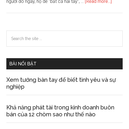
about
người đó ngay, họ dễ “bắt cá hai tay”, …
[Read more...]
Xem
tướng
mặt
kẻ
Primary
Search
qua
the
Sidebar
cầu
site
rút
...
ván
BÀI NỔI BẬT
Xem tướng bàn tay để biết tình yêu và sự
nghiệp
Khả năng phát tài trong kinh doanh buôn
bán của 12 chòm sao như thế nào