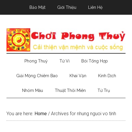
Skip
Skip
Skip
Bảo Mật
Giới Thiệu
Liên Hệ
to
to
to
main
secondary
primary
content
menu
sidebar
Phong Thuỷ
Tử Vi
Bói Tổng Hợp
Giải Mộng Chiêm Bao
Khai Vận
Kinh Dịch
Nhóm Máu
Thuật Thôi Miên
Tứ Trụ
You are here:
Home
/
Archives for nhung nguoi vo tinh