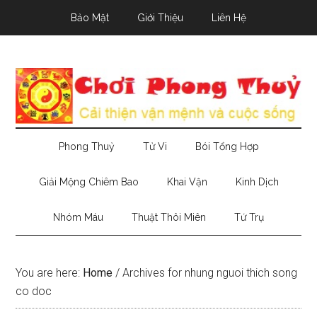
Skip
Skip
Skip
Bảo Mật
Giới Thiệu
Liên Hệ
to
to
to
main
secondary
primary
content
menu
sidebar
Phong Thuỷ
Tử Vi
Bói Tổng Hợp
Giải Mộng Chiêm Bao
Khai Vận
Kinh Dịch
Nhóm Máu
Thuật Thôi Miên
Tứ Trụ
You are here:
Home
/
Archives for nhung nguoi thich song
co doc