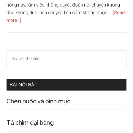
nóng nảy, làm việc không quyết đoán nói chuyện không
đầu không đuôi nên chuyện tình cảm không được …
[Read
about
more...]
Xem
tướng
mặt
của
Primary
Search
những
the
Sidebar
người
site
cô
...
độc
BÀI NỔI BẬT
Chén nước và bình mực
Tả chim đại bàng