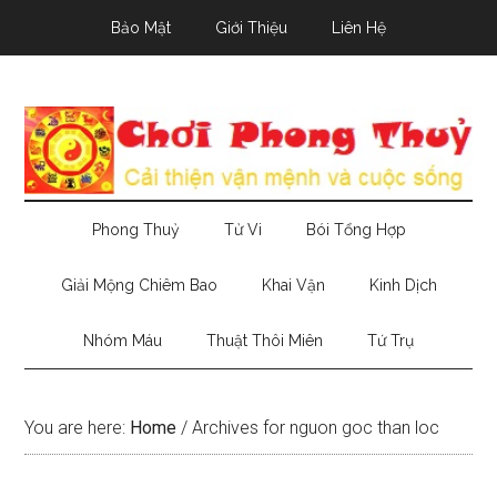
Skip
Skip
Skip
Bảo Mật
Giới Thiệu
Liên Hệ
to
to
to
main
secondary
primary
content
menu
sidebar
Phong Thuỷ
Tử Vi
Bói Tổng Hợp
Giải Mộng Chiêm Bao
Khai Vận
Kinh Dịch
Nhóm Máu
Thuật Thôi Miên
Tứ Trụ
You are here:
Home
/
Archives for nguon goc than loc