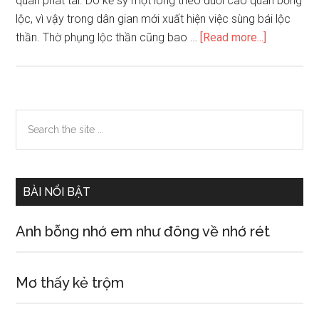
quan phát tài. Do kẻ sỹ một lòng theo đuổi cao quan bổng
lộc, vì vậy trong dân gian mới xuất hiện việc sùng bái lộc
about
thần. Thờ phụng lộc thần cũng bao …
[Read more...]
Nguồn
gốc
sự
tích
Primary
Search
truyền
the
Sidebar
thuyết
site
ông
...
thần
BÀI NỔI BẬT
Lộc
Anh bỗng nhớ em như đông về nhớ rét
Mơ thấy kẻ trộm