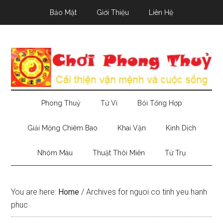
Skip
Skip
Skip
Bảo Mật
Giới Thiệu
Liên Hệ
to
to
to
main
secondary
primary
content
menu
sidebar
Phong Thuỷ
Tử Vi
Bói Tổng Hợp
Giải Mộng Chiêm Bao
Khai Vận
Kinh Dịch
Nhóm Máu
Thuật Thôi Miên
Tứ Trụ
You are here:
Home
/
Archives for nguoi co tinh yeu hanh
phuc