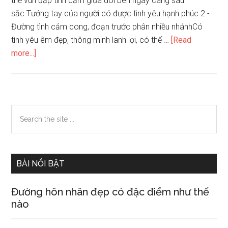
thể vun đắp tình cảm giữa đôi bên ngày càng sâu
sắc.Tướng tay của người có được tình yêu hạnh phúc 2 -
Đường tình cảm cong, đoạn trước phân nhiều nhánhCó
tình yêu êm đẹp, thông minh lanh lợi, có thể …
[Read
about
more...]
Tướng
tay
của
người
Primary
Search
có
the
Sidebar
được
site
tình
...
yêu
BÀI NỔI BẬT
hạnh
phúc
Đường hôn nhân đẹp có đặc điểm như thế
nào