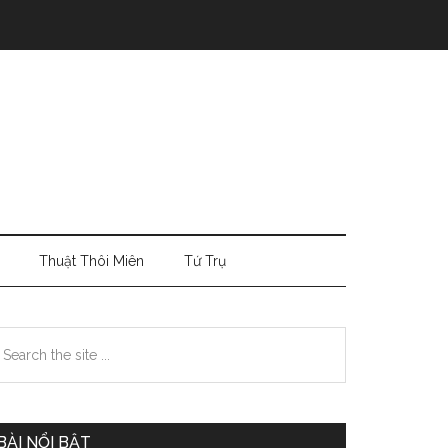
Thuật Thôi Miên
Tứ Trụ
Primary
earch
e
Sidebar
te
BÀI NỔI BẬT