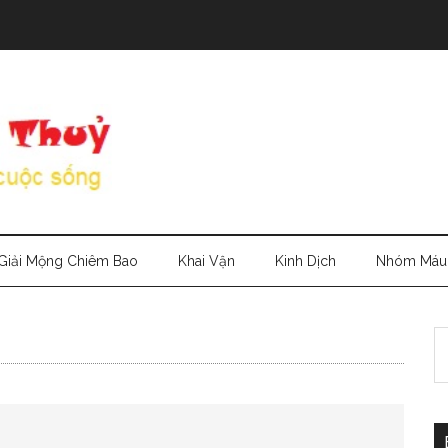
Giải Mộng Chiêm Bao
Khai Vận
Kinh Dịch
Nhóm Máu
S
th
si
...