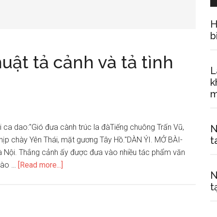
H
b
uật tả cảnh và tả tình
L
k
m
ài ca dao:"Gió đưa cành trúc la đàTiếng chuông Trấn Vũ,
N
t
hịp chày Yên Thái, mặt gương Tây Hồ."DÀN ÝI. MỞ BÀI-
à Nội. Thắng cảnh ấy được đưa vào nhiều tác phẩm văn
about
vào …
[Read more...]
N
Hãy
t
tìm
hiểu
nghệ