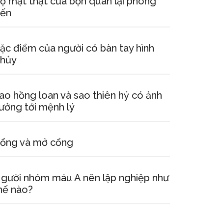
ộ mặt thật của bọn quan lại phong
iến
ặc điểm của người có bàn tay hình
hủy
ao hồng loan và sao thiên hỷ có ảnh
ưởng tới mệnh lý
ổng và mở cổng
gười nhóm máu A nên lập nghiệp như
hế nào?