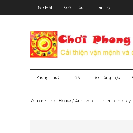
Skip
Skip
Skip
Bảo Mật
Giới Thiệu
Liên Hệ
to
to
to
main
secondary
primary
content
menu
sidebar
Phong Thuỷ
Tử Vi
Bói Tổng Hợp
You are here:
Home
/
Archives for mieu ta ho tay