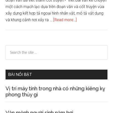
đoạn văn đã viết thành cốt truyện.• Viết bài văn kể chuyện
một cách mạch lạc dựa trên đoạn văn và cốt truyện vừa
xây dựng kết hợp tả ngoại hình nhân vật, mô tả vật dụng
about
và khung cảnh nơi xảy ra …
[Read more...]
Luyện
tập
xây
dựng
Primary
Search
đoạn
the
Sidebar
văn
site
trong
...
bài
BÀI NỔI BẬT
văn
kể
Vị trí máy tính trong nhà có những kiêng kỵ
chuyển
phong thủy gì
lớp
4!
Vận mệnh người sinh năm hợi