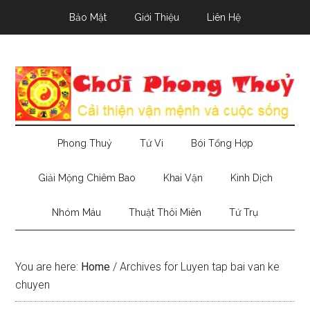
Skip
Skip
Skip
Bảo Mật
Giới Thiệu
Liên Hệ
to
to
to
main
secondary
primary
content
menu
sidebar
Phong Thuỷ
Tử Vi
Bói Tổng Hợp
Giải Mộng Chiêm Bao
Khai Vận
Kinh Dịch
Nhóm Máu
Thuật Thôi Miên
Tứ Trụ
You are here:
Home
/
Archives for Luyen tap bai van ke
chuyen