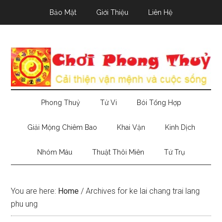
Skip
Skip
Skip
Bảo Mật
Giới Thiệu
Liên Hệ
to
to
to
main
secondary
primary
content
menu
sidebar
Phong Thuỷ
Tử Vi
Bói Tổng Hợp
Giải Mộng Chiêm Bao
Khai Vận
Kinh Dịch
Nhóm Máu
Thuật Thôi Miên
Tứ Trụ
You are here:
Home
/
Archives for ke lai chang trai lang
phu ung