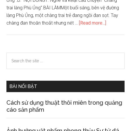
Ủng”.B. NỘI DUNG1. Nghe và kểlại câu chuyện “Chàng
trai làng Phù Ủng”.BÀI LÀMMột buổi sáng, bên vệ đường
làng Phù Ủng, một chàng trai trẻ đang ngồi đan sọt. Tay
about
chàng đan thoăn thoắt nhưng nét …
[Read more...]
Nghe
và
kể
lại
Primary
Search
chuyện
the
Sidebar
Chàng
site
trai
...
làng
BÀI NỔI BẬT
Phù
Ủng
Cách sử dụng thuật thôi miên trong quảng
cáo sản phẩm
Ảnh hưởng vật phẩm phong thủy Sư tử đá