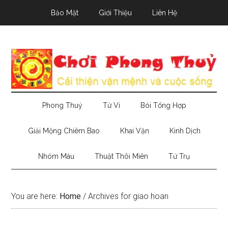
Skip
Skip
Skip
Bảo Mật
Giới Thiệu
Liên Hệ
to
to
to
main
secondary
primary
content
menu
sidebar
Phong Thuỷ
Tử Vi
Bói Tổng Hợp
Giải Mộng Chiêm Bao
Khai Vận
Kinh Dịch
Nhóm Máu
Thuật Thôi Miên
Tứ Trụ
You are here:
Home
/
Archives for giao hoan