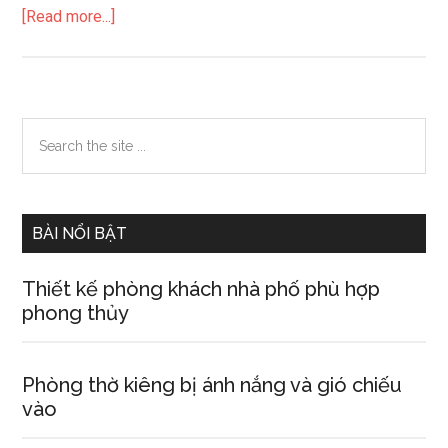
about
[Read more...]
Thiếu
nữ
mơ
thấy
Primary
Search
giao
the
Sidebar
hoan
site
...
BÀI NỔI BẬT
Thiết kế phòng khách nhà phố phù hợp
phong thủy
Phòng thờ kiêng bị ánh nắng và gió chiếu
vào