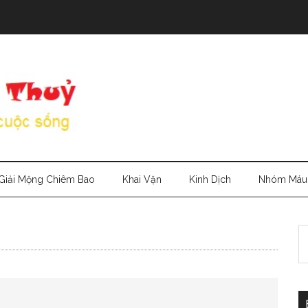
Giải Mộng Chiêm Bao
Khai Vận
Kinh Dịch
Nhóm Máu
S
th
si
...