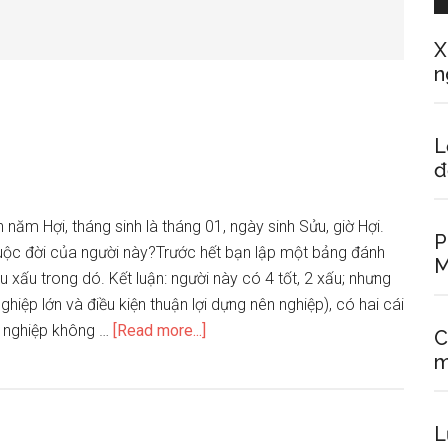
X
n
L
đ
h năm Hợi, tháng sinh là tháng 01, ngày sinh Sửu, giờ Hợi.
P
cuộc đời của người này?Trước hết bạn lập một bảng đánh
M
u xấu trong dó. Kết luận: người này có 4 tốt, 2 xấu; nhưng
nghiệp lớn và điều kiện thuận lợi dựng nên nghiệp), có hai cái
about
ự nghiệp không …
[Read more...]
C
Xem
m
tử
vi
L