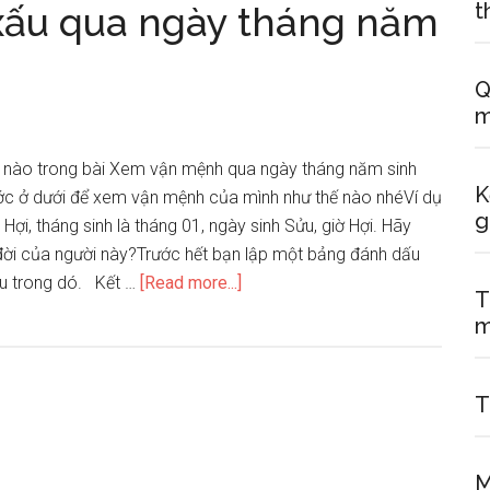
t
xấu qua ngày tháng năm
Q
 nào trong bài Xem vận mệnh qua ngày tháng năm sinh
K
ớc ở dưới để xem vận mệnh của mình như thế nào nhéVí dụ
g
Hợi, tháng sinh là tháng 01, ngày sinh Sửu, giờ Hợi. Hãy
 đời của người này?Trước hết bạn lập một bảng đánh dấu
about
ấu trong dó. Kết …
[Read more...]
T
Đoán
vận
mệnh
tốt
T
xấu
qua
ngày
M