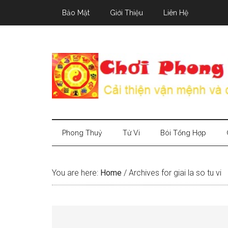
Skip
Skip
Skip
Bảo Mật
Giới Thiệu
Liên Hệ
to
to
to
main
secondary
primary
content
menu
sidebar
Phong Thuỷ
Tử Vi
Bói Tổng Hợp
You are here:
Home
/
Archives for giai la so tu vi