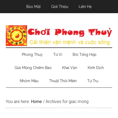
Skip
Skip
Skip
Bảo Mật
Giới Thiệu
Liên Hệ
to
to
to
main
secondary
primary
content
menu
sidebar
Phong Thuỷ
Tử Vi
Bói Tổng Hợp
Giải Mộng Chiêm Bao
Khai Vận
Kinh Dịch
Nhóm Máu
Thuật Thôi Miên
Tứ Trụ
You are here:
Home
/
Archives for giac mong