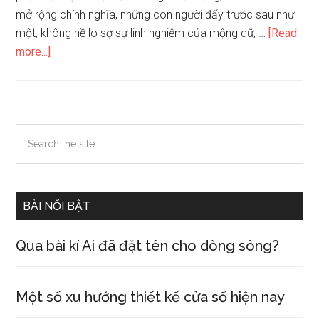
mở rộng chính nghĩa, những con người đấy trước sau như
một, không hề lo sợ sự linh nghiệm của mộng dữ, …
[Read
about
more...]
Ba
giấc
mơ
của
Primary
Search
Phạm
the
Sidebar
Trọng
site
Yêm
...
BÀI NỔI BẬT
Qua bài kí Ai đã đặt tên cho dòng sông?
Một số xu hướng thiết kế cửa sổ hiện nay