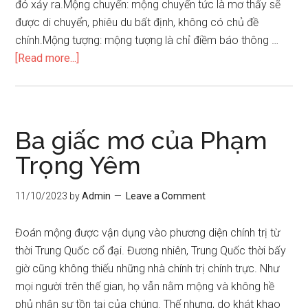
đó xảy ra.Mộng chuyển: mộng chuyển tức là mơ thấy sẽ
được di chuyển, phiêu du bất định, không có chủ đề
chính.Mộng tượng: mộng tượng là chỉ điềm báo thông …
about
[Read more...]
Phân
loại
giấc
mơ
Ba giấc mơ của Phạm
Trọng Yêm
11/10/2023
by
Admin
Leave a Comment
Đoán mộng được vận dụng vào phương diện chính trị từ
thời Trung Quốc cổ đại. Đương nhiên, Trung Quốc thời bấy
giờ cũng không thiếu những nhà chính trị chính trực. Như
mọi người trên thế gian, họ vẫn nằm mộng và không hề
phủ nhận sự tồn tại của chúng. Thế nhưng, do khát khao