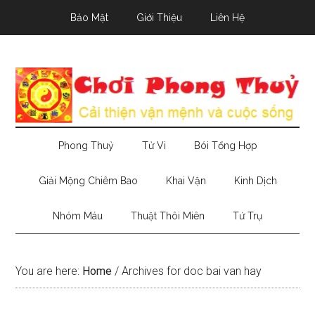
Skip
Skip
Skip
Bảo Mật
Giới Thiệu
Liên Hệ
to
to
to
main
secondary
primary
content
menu
sidebar
Phong Thuỷ
Tử Vi
Bói Tổng Hợp
Giải Mộng Chiêm Bao
Khai Vận
Kinh Dịch
Nhóm Máu
Thuật Thôi Miên
Tứ Trụ
You are here:
Home
/
Archives for doc bai van hay