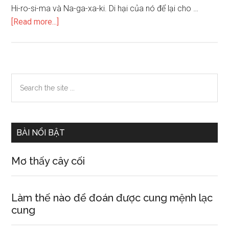
Hi-ro-si-ma và Na-ga-xa-ki. Di hại của nó để lại cho …
about
[Read more...]
Chủ
đề
cánh
chim
Primary
Search
hoà
the
Sidebar
bình
site
...
BÀI NỔI BẬT
Mơ thấy cây cối
Làm thế nào để đoán được cung mệnh lạc
cung