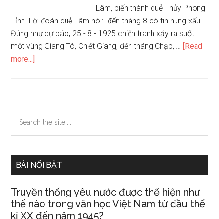
Lâm, biến thành quẻ Thủy Phong
Tỉnh. Lời đoán quẻ Lâm nói: "đến tháng 8 có tin hung xấu".
Đúng như dự báo, 25 - 8 - 1925 chiến tranh xảy ra suốt
một vùng Giang Tô, Chiết Giang, đến tháng Chạp, …
[Read
about
more...]
Mô
hình
dự
báo
Primary
Search
hay
the
Sidebar
quẻ
site
Địa
...
Trạch
BÀI NỔI BẬT
Lâm
19
Truyền thống yêu nước được thể hiện như
thế nào trong văn học Việt Nam từ đầu thế
kỉ XX đến năm 1945?