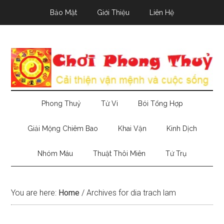
Skip
Skip
Skip
Bảo Mật
Giới Thiệu
Liên Hệ
to
to
to
main
secondary
primary
content
menu
sidebar
Phong Thuỷ
Tử Vi
Bói Tổng Hợp
Giải Mộng Chiêm Bao
Khai Vận
Kinh Dịch
Nhóm Máu
Thuật Thôi Miên
Tứ Trụ
You are here:
Home
/
Archives for dia trach lam