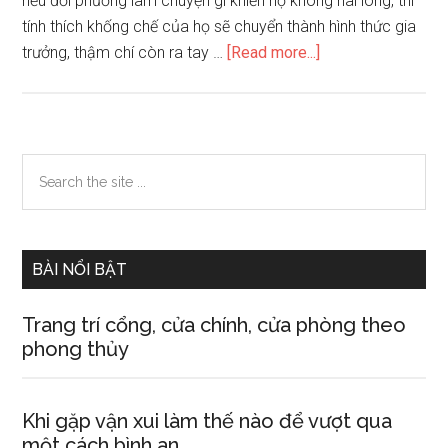
nếu đối phương làm chuyện gì khiến họ không hài lòng, thì
tính thích khống chế của họ sẽ chuyển thành hình thức gia
about
trưởng, thậm chí còn ra tay …
[Read more...]
Tính
cách
của
đàn
Primary
Search
ông
the
Sidebar
đối
site
lập
...
trước
BÀI NỔI BẬT
và
sau
Trang trí cổng, cửa chính, cửa phòng theo
khi
phong thủy
cưới
Khi gặp vận xui làm thế nào để vượt qua
một cách bình an