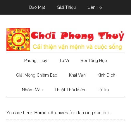
Skip
Skip
Skip
Bảo Mật
Giới Thiệu
Liên Hệ
to
to
to
main
secondary
primary
content
menu
sidebar
Phong Thuỷ
Tử Vi
Bói Tổng Hợp
Giải Mộng Chiêm Bao
Khai Vận
Kinh Dịch
Nhóm Máu
Thuật Thôi Miên
Tứ Trụ
You are here:
Home
/
Archives for dan ong sau cuo