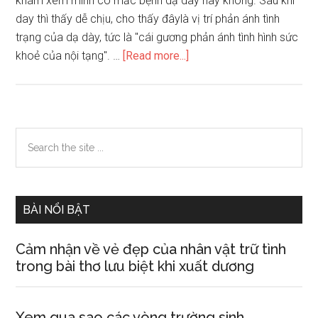
khám xem mình có mắc bệnh dạ dày hay không. Sau khi
day thì thấy dễ chịu, cho thấy đâylà vị trí phản ánh tình
trạng của dạ dày, tức là "cái gương phản ánh tình hình sức
about
khoẻ của nội tạng". …
[Read more...]
Qua
bàn
tay
biết
Primary
Search
được
the
Sidebar
bạn
site
có
...
mắc
BÀI NỔI BẬT
bệnh
dạ
Cảm nhận về vẻ đẹp của nhân vật trữ tình
dày
trong bài thơ lưu biệt khi xuất dương
Xem qua sao các vòng trường sinh