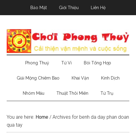
Skip
Skip
Skip
Bảo Mật
Giới Thiệu
Liên Hệ
to
to
to
main
secondary
primary
content
menu
sidebar
Phong Thuỷ
Tử Vi
Bói Tổng Hợp
Giải Mộng Chiêm Bao
Khai Vận
Kinh Dịch
Nhóm Máu
Thuật Thôi Miên
Tứ Trụ
You are here:
Home
/
Archives for benh da day phan doan
qua tay