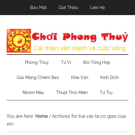
Skip
Skip
Skip
Bảo Mật
Giới Thiệu
Liên Hệ
to
to
to
main
secondary
primary
content
menu
sidebar
Phong Thuỷ
Tử Vi
Bói Tổng Hợp
Giải Mộng Chiêm Bao
Khai Vận
Kinh Dịch
Nhóm Máu
Thuật Thôi Miên
Tứ Trụ
You are here:
Home
/
Archives for bai van ta co giao cua
em