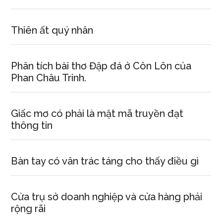
trường
Tiểu
học
Thiên ất quý nhân
mà
em
Phân tích bài thơ Đập đá ở Côn Lôn của
đang
Phan Châu Trinh.
học.
Giấc mơ có phải là mật mã truyền đạt
thông tin
Bàn tay có vân trác táng cho thấy điều gì
Cửa trụ sở doanh nghiệp và cửa hàng phải
rộng rãi