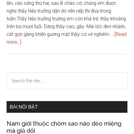
lần, vào sáng thứ hai, sau lễ chào cờ, chúng em được
nghe thầy hiệu trưởng dặn dò nền nếp thi đua trong
tuần.Thầy hiệu trưởng trường em còn khá trẻ, thầy khoảng
trên ba mươi tuổi. Dáng thầy cao, gầy. Mái tóc đen nhánh,
cắt gọn gàng khiến gương mặt thầy có vẻ nghiêm …
[Read
about
more...]
Em
hãy
tả
thầy
Primary
Search
hiệu
the
Sidebar
trưởng
site
(hoặc
...
cô
BÀI NỔI BẬT
hiệu
trưởng)
Nam giới thuộc chòm sao nào dẻo miệng
của
mà giả dối