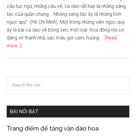
câu tục ngữ, những câu vè, ca dao rất hay là những sáng
tác của quần chúng... Những sáng tác ấy là những hòn
ngọc quý". (Hồ Chí Minh). Một trong những viên ngọc quý
ấy là bài ca dao về bóng sen, một loài- hoa đồng nội có
dáng vẻ thanh nhã, sắc màu gợi cảm, hương …
[Read
about
more...]
Bình
giảng
bài
ca
Primary
Search
dao
the
Sidebar
về
site
‘Bông
...
sen’.
BÀI NỔI BẬT
Hình
ảnh
Trang điểm để tăng vận đào hoa
hoa