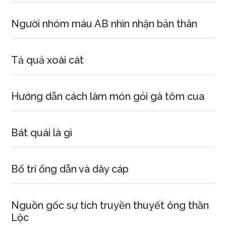
sen
còn
Người nhóm máu AB nhìn nhận bản thân
được
thể
Tả quả xoài cát
hiện
như
thế
Hướng dẫn cách làm món gỏi gà tôm cua
nào
qua
thơ
Bát quái là gì
văn?
Bố trí ống dẫn và dây cáp
Nguồn gốc sự tích truyền thuyết ông thần
Lộc