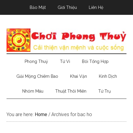
Skip
Skip
Skip
Bảo Mật
Giới Thiệu
Liên Hệ
to
to
to
main
secondary
primary
content
menu
sidebar
Phong Thuỷ
Tử Vi
Bói Tổng Hợp
Giải Mộng Chiêm Bao
Khai Vận
Kinh Dịch
Nhóm Máu
Thuật Thôi Miên
Tứ Trụ
You are here:
Home
/
Archives for bac ho