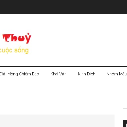
Giải Mộng Chiêm Bao
Khai Vận
Kinh Dịch
Nhóm Máu
S
th
si
...