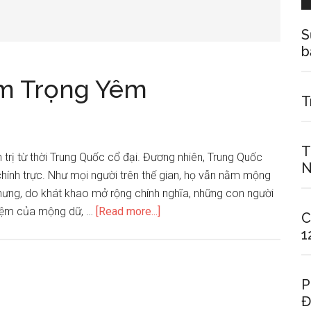
S
b
ạm Trọng Yêm
T
T
rị từ thời Trung Quốc cổ đại. Đương nhiên, Trung Quốc
N
 chính trực. Như mọi người trên thế gian, họ vẫn nằm mộng
hưng, do khát khao mở rộng chính nghĩa, những con người
about
ghiệm của mộng dữ, …
[Read more...]
C
Ba
1
giấc
mơ
của
P
Đ
Phạm