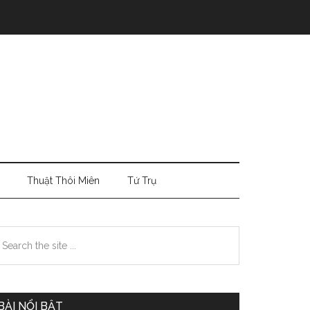
Thuật Thôi Miên
Tứ Trụ
Primary
earch
e
Sidebar
te
BÀI NỔI BẬT