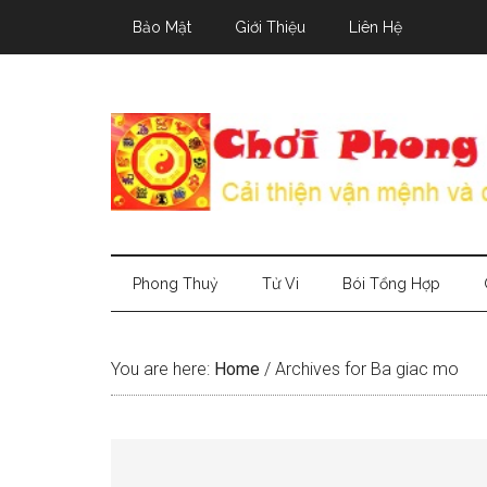
Skip
Skip
Skip
Bảo Mật
Giới Thiệu
Liên Hệ
to
to
to
main
secondary
primary
content
menu
sidebar
Phong Thuỷ
Tử Vi
Bói Tổng Hợp
You are here:
Home
/
Archives for Ba giac mo