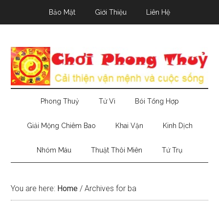
Skip
Skip
Skip
Bảo Mật
Giới Thiệu
Liên Hệ
to
to
to
main
secondary
primary
content
menu
sidebar
Phong Thuỷ
Tử Vi
Bói Tổng Hợp
Giải Mộng Chiêm Bao
Khai Vận
Kinh Dịch
Nhóm Máu
Thuật Thôi Miên
Tứ Trụ
You are here:
Home
/
Archives for ba