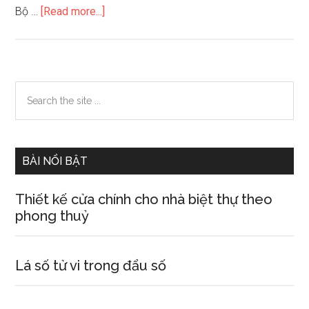
about
Bộ …
[Read more...]
Câu
hỏi
trắc
nghiệm
Primary
Search
Tràng
the
Sidebar
Giang
site
Huy
...
Cận
BÀI NỔI BẬT
Thiết kế cửa chính cho nhà biệt thự theo
phong thuỷ
Lá số tử vi trong đẩu số