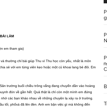
P
g
P
BÀI LÀM
N
ện em tham gia)
P
 và thường chỉ bài giúp Thu vì Thu học còn yếu, nhất là môn
n
chia sẻ với em từng viên kẹo hoặc một củ khoai lang bẻ đôi. Em
C
B
t. Sân trường buổi chiều trông vắng đang chuyển dần vào hoàng
huynh đón về gần hết. Quả thật là chỉ còn một mình em đứng
t nhớ các bạn kháo nhau về những chuyện lạ xảy ra ở trường.
T
ầu tối, phốxá đã lên đèn. Anh em bận việc gì mà không đến