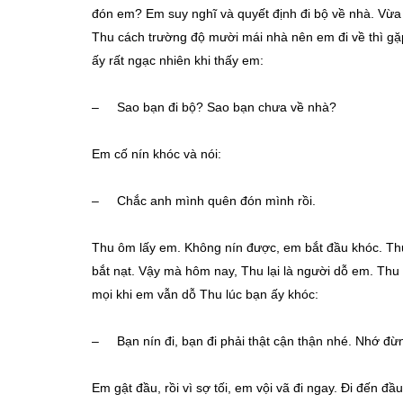
đón em? Em suy nghĩ và quyết định đi bộ về nhà. Vừa
Thu cách trường độ mười mái nhà nên em đi về thì gặ
ấy rất ngạc nhiên khi thấy em:
– Sao bạn đi bộ? Sao bạn chưa về nhà?
Em cố nín khóc và nói:
– Chắc anh mình quên đón mình rồi.
Thu ôm lấy em. Không nín được, em bắt đầu khóc. Thư
bắt nạt. Vậy mà hôm nay, Thu lại là người dỗ em. Thu
mọi khi em vẫn dỗ Thu lúc bạn ấy khóc:
– Bạn nín đi, bạn đi phải thật cận thận nhé. Nhớ đ
Em gật đầu, rồi vì sợ tối, em vội vã đi ngay. Đi đến đ