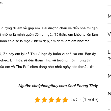
n:
M
 dượng đi làm về gặp em. Hai dượng cháu về đến nhà thì gặp
V
i nhớ ra là mình quên đón em gái. Tủithân, em khóc to lên làm
dành chia sẻ là một kỉ niệm đẹp, êm đềm làm em nhớ mãi.
L
, lần này em lại dỗ Thu vì bạn ấy buồn vì phải xa em. Bạn ấy
h
u ghẹo. Em hứa sẽ đến thăm Thu, về trường mới nhưng thỉnh
của em và Thu là kỉ niệm đáng nhớ nhất ngày còn thơ ấu lớp
M
Nguồn: choiphongthuy.com Chơi Phong Thủy
N
5/5 - (1 vote)