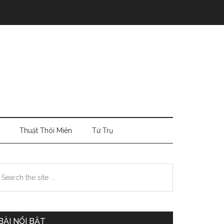
Thuật Thôi Miên
Tứ Trụ
Primary
earch
e
Sidebar
te
BÀI NỔI BẬT