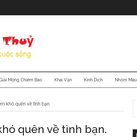
Giải Mộng Chiêm Bao
Khai Vận
Kinh Dịch
Nhóm Máu
S
ệm khó quên về tình bạn.
th
si
khó quên về tình bạn.
...