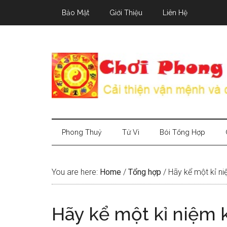
Skip
Skip
Skip
Bảo Mật
Giới Thiệu
Liên Hệ
to
to
to
main
secondary
primary
content
menu
sidebar
Phong Thuỷ
Tử Vi
Bói Tổng Hợp
You are here:
Home
/
Tổng hợp
/
Hãy kể một kỉ ni
Hãy kể một kỉ niệm 