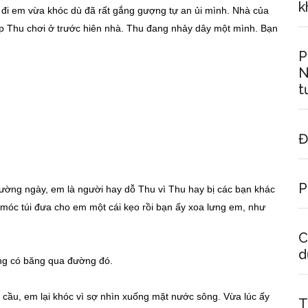
k
 đi em vừa khóc dù đã rất gắng gượng tự an ủi mình. Nhà của
p Thu chơi ở trước hiên nhà. Thu đang nhảy dây một mình. Bạn
P
N
t
Đ
P
ờng ngày, em là người hay dỗ Thu vì Thu hay bị các bạn khác
 móc túi đưa cho em một cái kẹo rồi bạn ấy xoa lưng em, như
C
d
ừng có băng qua đường đó.
ầu cầu, em lại khóc vì sợ nhìn xuống mặt nước sông. Vừa lúc ấy
T