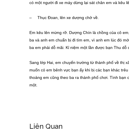
có một người đi xe máy dừng lại sát chân em và kêu lê
– Thục Đoan, lên xe dượng chở về.
Em kêu lên mừng rỡ. Dượng Chín là chồng của cô em,
ba và anh em chuẩn bị đi tìm em, vì anh em lúc đó mớ
ba em phải dỗ mãi. Kỉ niệm một lần được bạn Thu dỗ 
Sang lớp Hai, em chuyển trường từ thành phố về thị xã
muốn có em bênh vực bạn ấy khi bị các bạn khác trê
thoảng em cũng theo ba ra thành phố chơi. Tình bạn 
một.
Liên Quan