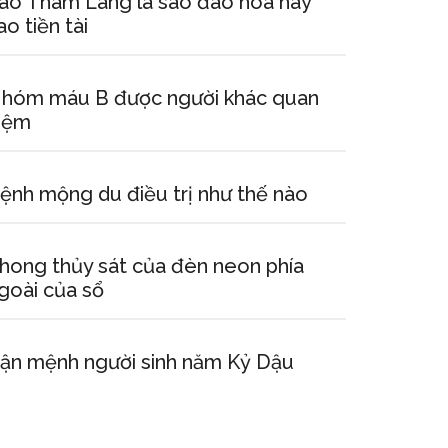
ao Tham Lang là sao đào hoa hay
ao tiền tài
hóm máu B được người khác quan
iệm
ệnh mộng du điều trị như thế nào
hong thủy sát của đèn neon phía
goài của sổ
ận mệnh người sinh năm Kỷ Dậu