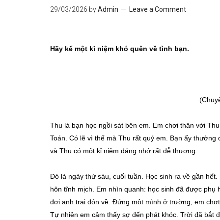
29/03/2026
by
Admin
Leave a Comment
Hãy kể một kỉ niệm khó quên về tình bạn.
(Chuy
Thu là bạn học ngồi sát bên em. Em chơi thân với Thu
Toán. Có lẽ vì thế mà Thu rất quý em. Bạn ấy thường 
và Thu có một kỉ niệm đáng nhớ rất dễ thương.
Đó là ngày thứ sáu, cuối tuần. Học sinh ra về gần hế
hôn tĩnh mịch. Em nhìn quanh: học sinh đã được phụ 
đợi anh trai đón về. Đứng một mình ở trường, em chợ
Tự nhiên em cảm thấy sợ đến phát khóc. Trời đã bắt đ