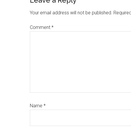
Reader
Leave a Reply
Interactions
Your email address will not be published.
Required
Comment
*
Name
*