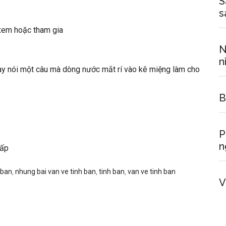
S
s
xem hoặc tham gia
N
n
ay nói một câu mà dòng nước mắt rí vào kê miệng làm cho
B
P
n
hấp
 ban
,
nhung bai van ve tinh ban
,
tinh ban
,
van ve tinh ban
V