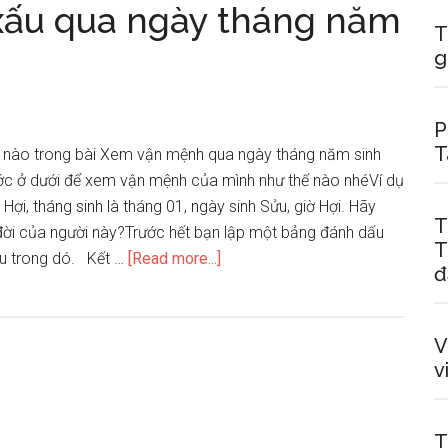
xấu qua ngày tháng năm
T
g
P
T
 nào trong bài Xem vận mệnh qua ngày tháng năm sinh
ớc ở dưới để xem vận mệnh của mình như thế nào nhéVí dụ
Hợi, tháng sinh là tháng 01, ngày sinh Sửu, giờ Hợi. Hãy
T
 đời của người này?Trước hết bạn lập một bảng đánh dấu
T
about
ấu trong dó. Kết …
[Read more...]
đ
Đoán
vận
mệnh
V
tốt
v
xấu
qua
ngày
T