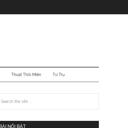
Thuật Thôi Miên
Tứ Trụ
Primary
earch
e
Sidebar
te
BÀI NỔI BẬT