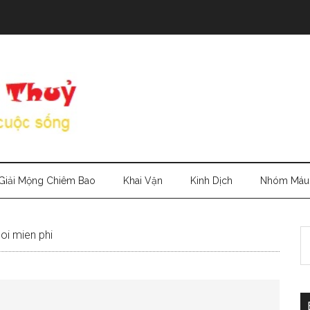
Giải Mộng Chiêm Bao
Khai Vận
Kinh Dịch
Nhóm Máu
S
doi mien phi
th
si
...