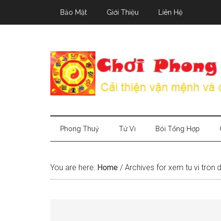
Skip
Skip
Skip
Bảo Mật
Giới Thiệu
Liên Hệ
to
to
to
main
secondary
primary
content
menu
sidebar
Phong Thuỷ
Tử Vi
Bói Tổng Hợp
You are here:
Home
/
Archives for xem tu vi tron 