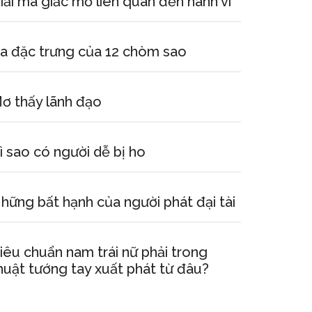
iải mã giấc mơ liên quan đến hành vi
a đặc trưng của 12 chòm sao
ơ thấy lãnh đạo
ì sao có người dễ bị ho
hững bất hạnh của người phát đại tài
iêu chuẩn nam trái nữ phải trong
huật tướng tay xuất phát từ đâu?