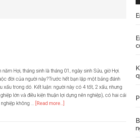
E
E
c
K
h năm Hợi, tháng sinh là tháng 01, ngày sinh Sửu, giờ Hợi.
q
cuộc đời của người này?Trước hết bạn lập một bảng đánh
u xấu trong dó. Kết luận: người này có 4 tốt, 2 xấu; nhưng
nghiệp lớn và điều kiện thuận lợi dựng nên nghiệp), có hai cái
P
about
ự nghiệp không …
[Read more...]
Xem
tử
B
vi
n