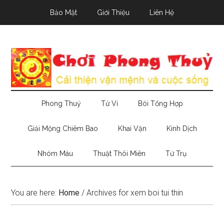
Skip
Skip
Skip
Bảo Mật
Giới Thiệu
Liên Hệ
to
to
to
main
secondary
primary
content
menu
sidebar
Phong Thuỷ
Tử Vi
Bói Tổng Hợp
Giải Mộng Chiêm Bao
Khai Vận
Kinh Dịch
Nhóm Máu
Thuật Thôi Miên
Tứ Trụ
You are here:
Home
/
Archives for xem boi tui thin