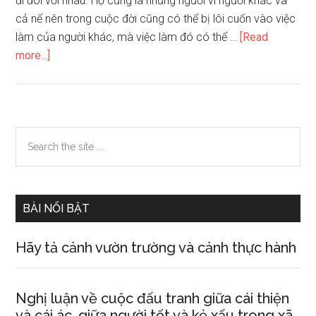
đi đôi với nhau. Họ cũng là những người vì người khác và
cả nể nên trong cuộc đời cũng có thể bị lôi cuốn vào việc
làm của người khác, mà việc làm đó có thể …
[Read
about
more...]
Vận
mệnh
con
người
Primary
Search
qua
the
Sidebar
ngày
site
tháng
...
năm
BÀI NỔI BẬT
sinh
người
Hãy tả cảnh vườn trường và cảnh thực hành
tuổi
Thìn
Nghị luận về cuộc đấu tranh giữa cái thiện
và cái ác, giữa người tốt và kẻ xấu trong xã