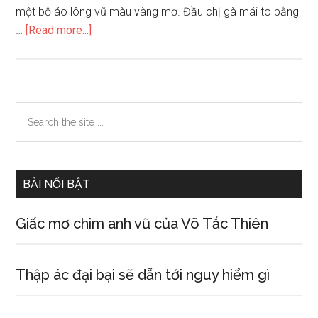
một bộ áo lông vũ màu vàng mơ. Đầu chị gà mái to bằng
about
…
[Read more...]
Em
hãy
tả
chị
Primary
Search
gà
the
Sidebar
mái
site
dẫn
...
con
BÀI NỔI BẬT
đi
ăn
Giấc mơ chim anh vũ của Võ Tắc Thiên
Thập ác đại bại sẽ dẫn tới nguy hiểm gì