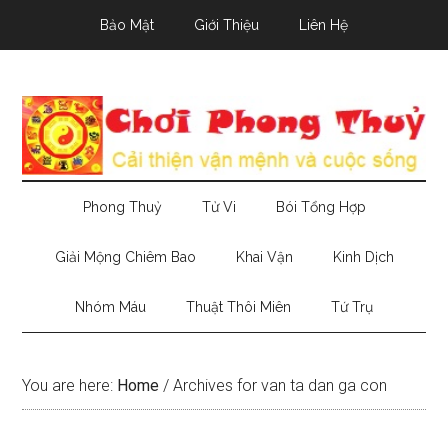
Skip
Skip
Skip
Bảo Mật
Giới Thiệu
Liên Hệ
to
to
to
main
secondary
primary
content
menu
sidebar
Phong Thuỷ
Tử Vi
Bói Tổng Hợp
Giải Mộng Chiêm Bao
Khai Vận
Kinh Dịch
Nhóm Máu
Thuật Thôi Miên
Tứ Trụ
You are here:
Home
/
Archives for van ta dan ga con