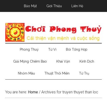
Skip
Skip
Skip
Bảo Mật
Giới Thiệu
Liên Hệ
to
to
to
main
secondary
primary
content
menu
sidebar
Phong Thuỷ
Tử Vi
Bói Tổng Hợp
Giải Mộng Chiêm Bao
Khai Vận
Kinh Dịch
Nhóm Máu
Thuật Thôi Miên
Tứ Trụ
You are here:
Home
/
Archives for truyen thuyet than loc