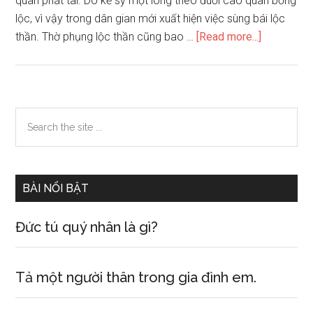
quan phát tài. Do kẻ sỹ một lòng theo đuổi cao quan bổng
lộc, vì vậy trong dân gian mới xuất hiện việc sùng bái lộc
about
thần. Thờ phụng lộc thần cũng bao …
[Read more...]
Nguồn
gốc
sự
tích
Primary
Search
truyền
the
Sidebar
thuyết
site
ông
...
thần
BÀI NỔI BẬT
Lộc
Đức tú quý nhân là gì?
Tả một người thân trong gia đình em.