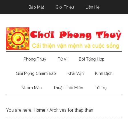
Skip
Skip
Skip
Bảo Mật
Giới Thiệu
Liên Hệ
to
to
to
main
secondary
primary
content
menu
sidebar
Phong Thuỷ
Tử Vi
Bói Tổng Hợp
Giải Mộng Chiêm Bao
Khai Vận
Kinh Dịch
Nhóm Máu
Thuật Thôi Miên
Tứ Trụ
You are here:
Home
/
Archives for thap than