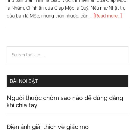
như bản thân mình là Giáp Mộc thì Thiên ấn của Giáp Mộc
là Nhâm; Chính ấn của Giáp Mộc là Quý. Nếu như Nhật trụ
about
của bạn là Mộc, nhưng thân nhược, cần …
[Read more...]
Thập
thần
và
lục
Primary
Search
thân
the
Sidebar
tồn
site
tại
...
mối
BÀI NỔI BẬT
quan
hệ
Người thuộc chòm sao nào dễ dùng dằng
ngũ
khi chia tay
hành
như
thế
Điện ảnh giải thích về giấc mơ
nào?