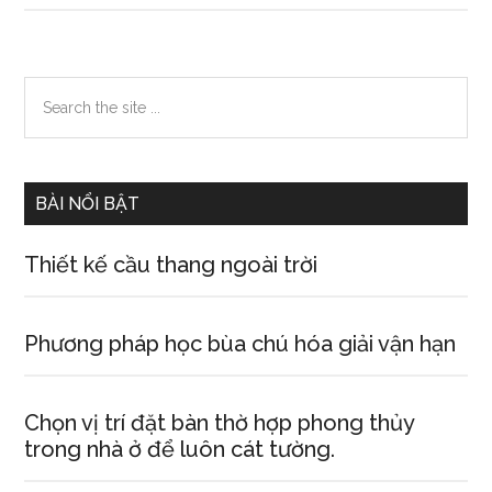
một
cụ
già
Primary
Search
mà
the
Sidebar
em
site
biết
...
BÀI NỔI BẬT
Thiết kế cầu thang ngoài trời
Phương pháp học bùa chú hóa giải vận hạn
Chọn vị trí đặt bàn thờ hợp phong thủy
trong nhà ở để luôn cát tường.