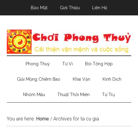
Skip
Skip
Skip
Bảo Mật
Giới Thiệu
Liên Hệ
to
to
to
main
secondary
primary
content
menu
sidebar
Phong Thuỷ
Tử Vi
Bói Tổng Hợp
Giải Mộng Chiêm Bao
Khai Vận
Kinh Dịch
Nhóm Máu
Thuật Thôi Miên
Tứ Trụ
You are here:
Home
/
Archives for ta cu gia