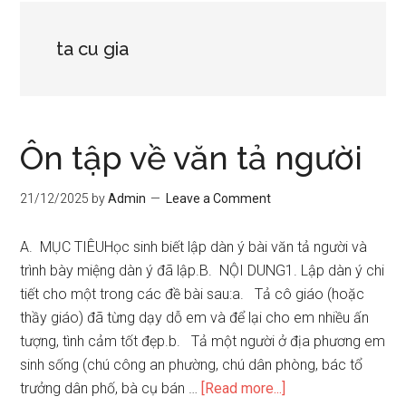
ta cu gia
Ôn tập về văn tả người
21/12/2025
by
Admin
Leave a Comment
A. MỤC TIÊUHọc sinh biết lập dàn ý bài văn tả người và
trình bày miệng dàn ý đã lập.B. NỘI DUNG1. Lập dàn ý chi
tiết cho một trong các đề bài sau:a. Tả cô giáo (hoặc
thầy giáo) đã từng dạy dỗ em và để lại cho em nhiều ấn
tượng, tình cảm tốt đẹp.b. Tả một người ở địa phương em
sinh sống (chú công an phường, chú dân phòng, bác tổ
about
trưởng dân phố, bà cụ bán …
[Read more...]