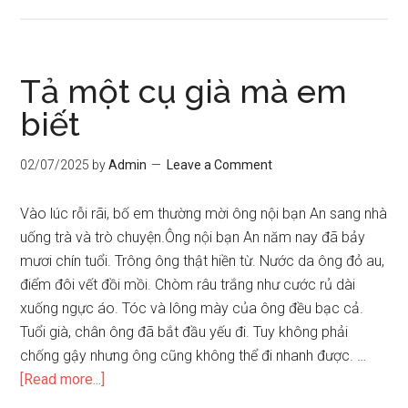
Ôn
tập
về
văn
Tả một cụ già mà em
tả
biết
người
02/07/2025
by
Admin
Leave a Comment
Vào lúc rỗi rãi, bố em thường mời ông nội bạn An sang nhà
uống trà và trò chuyện.Ông nội bạn An năm nay đã bảy
mươi chín tuổi. Trông ông thật hiền từ. Nước da ông đỏ au,
điểm đôi vết đồi mồi. Chòm râu trắng như cước rủ dài
xuống ngực áo. Tóc và lông mày của ông đều bạc cả.
Tuổi già, chân ông đã bắt đầu yếu đi. Tuy không phải
chống gậy nhưng ông cũng không thể đi nhanh được. …
about
[Read more...]
Tả