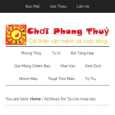
Skip
Skip
Skip
Bảo Mật
Giới Thiệu
Liên Hệ
to
to
to
main
secondary
primary
content
menu
sidebar
Phong Thuỷ
Tử Vi
Bói Tổng Hợp
Giải Mộng Chiêm Bao
Khai Vận
Kinh Dịch
Nhóm Máu
Thuật Thôi Miên
Tứ Trụ
You are here:
Home
/
Archives for Ta con mua rao