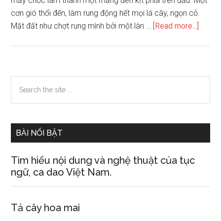
mấy chốc làm thành một mảng đen kịt phía trên đầu. Một
cơn gió thổi đến, làm rung động hết mọi lá cây, ngọn cỏ.
about
Mặt đất như chợt rung mình bởi một làn …
[Read more...]
Trời
đang
nắng
bỗng
Primary
Search
đổ
the
Sidebar
trận
site
mưa
...
rào.
BÀI NỔI BẬT
Em
hãy
Tìm hiểu nội dung và nghệ thuật của tục
tả
ngữ, ca dao Việt Nam.
cảnh
đó
Tả cây hoa mai