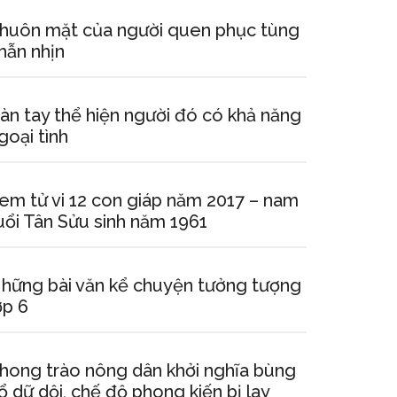
huôn mặt của người quen phục tùng
hẫn nhịn
àn tay thể hiện người đó có khả năng
goại tình
em tử vi 12 con giáp năm 2017 – nam
uổi Tân Sửu sinh năm 1961
hững bài văn kể chuyện tưởng tượng
ớp 6
hong trào nông dân khởi nghĩa bùng
ổ dữ dội, chế độ phong kiến bị lay