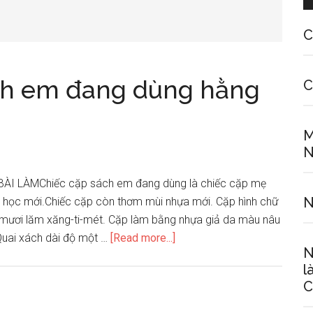
C
ách em đang dùng hằng
C
M
N
BÀI LÀMChiếc cặp sách em đang dùng là chiếc cặp mẹ
N
 học mới.Chiếc cặp còn thơm mùi nhựa mới. Cặp hình chữ
 mươi lăm xăng-ti-mét. Cặp làm bằng nhựa giả da màu nâu
about
Quai xách dài độ một …
[Read more...]
N
Hãy
l
tả
C
chiếc
cặp