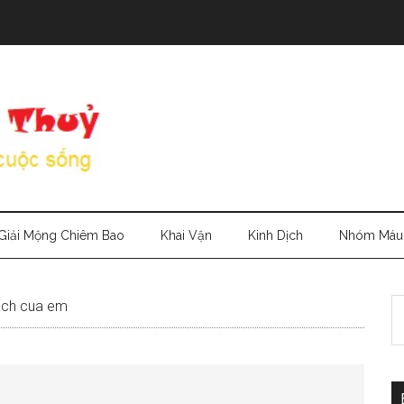
Giải Mộng Chiêm Bao
Khai Vận
Kinh Dịch
Nhóm Máu
S
sach cua em
th
si
...