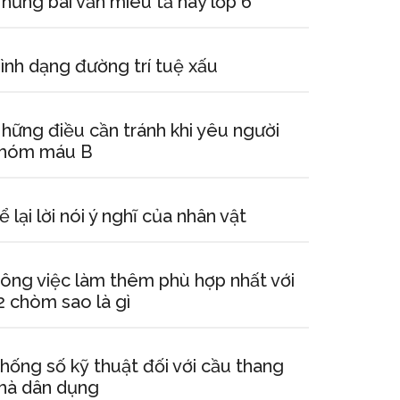
hững bài văn miêu tả hay lớp 6
ình dạng đường trí tuệ xấu
hững điều cần tránh khi yêu người
hóm máu B
ể lại lời nói ý nghĩ của nhân vật
ông việc làm thêm phù hợp nhất với
2 chòm sao là gì
hống số kỹ thuật đối với cầu thang
hà dân dụng