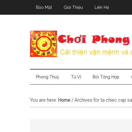
Skip
Skip
Skip
Bảo Mật
Giới Thiệu
Liên Hệ
to
to
to
main
secondary
primary
content
menu
sidebar
Phong Thuỷ
Tử Vi
Bói Tổng Hợp
You are here:
Home
/
Archives for ta chiec cap 