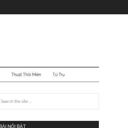
Thuật Thôi Miên
Tứ Trụ
Primary
earch
e
Sidebar
te
BÀI NỔI BẬT