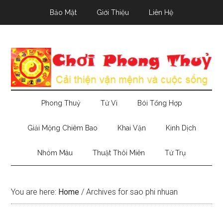
Skip
Skip
Skip
Bảo Mật
Giới Thiệu
Liên Hệ
to
to
to
main
secondary
primary
content
menu
sidebar
Phong Thuỷ
Tử Vi
Bói Tổng Hợp
Giải Mộng Chiêm Bao
Khai Vận
Kinh Dịch
Nhóm Máu
Thuật Thôi Miên
Tứ Trụ
You are here:
Home
/
Archives for sao phi nhuan