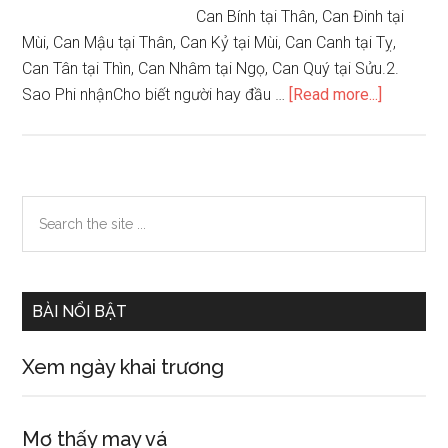
Can Bính tại Thân, Can Đinh tại
Mùi, Can Mậu tại Thân, Can Kỷ tại Mùi, Can Canh tại Tỵ,
Can Tân tại Thìn, Can Nhâm tại Ngọ, Can Quý tại Sửu.2.
about
Sao Phi nhậnCho biết người hay đầu …
[Read more...]
Các
sao
là
sát
Primary
Search
(hung
the
Sidebar
tinh)
site
trong
...
tứ
BÀI NỔI BẬT
trụ,
bát
Xem ngày khai trương
tự
Mơ thấy may vá