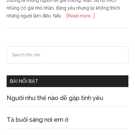
Dương là những người rất gia trưởng. Mặc dù họ thích
nhũng cô gái nhỏ nhắn, đáng yêu nhưng lại không thích
about
những người lắm điều. Nếu …
[Read more...]
Nam
giới
thuộc
chòm
Primary
Search
sao
the
Sidebar
nào
site
rất
...
ghét
BÀI NỔI BẬT
phụ
nữ
Người như thế nào dễ gặp tình yêu
lắm
điều
Tả buổi sáng nơi em ở