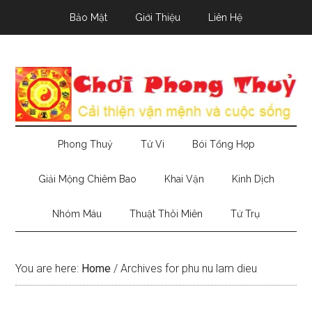
Skip
Skip
Skip
Bảo Mật
Giới Thiệu
Liên Hệ
to
to
to
main
secondary
primary
content
menu
sidebar
Phong Thuỷ
Tử Vi
Bói Tổng Hợp
Giải Mộng Chiêm Bao
Khai Vận
Kinh Dịch
Nhóm Máu
Thuật Thôi Miên
Tứ Trụ
You are here:
Home
/
Archives for phu nu lam dieu