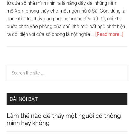
từ cửa sổ nhà mình nhìn ra là hàng dãy dài những nấm
mộ.Xem phong thủy cho một ngôi nhà ở Sài Gòn, dùng la
bàn kiểm tra thấy các phương hướng đều rất tốt, chỉ khi
bước chân vào phòng của chủ nhà mới bất ngờ phát hiện
abou
ra đối diện với cửa sổ phòng là nột nghĩa …
[Read more...]
Hóa
giải
phon
thủy
Primary
Search
nhà
the
Sidebar
ở
site
gần
...
nghĩ
BÀI NỔI BẬT
trang
để
Làm thế nào để thấy một người có thông
gia
minh hay không
đình