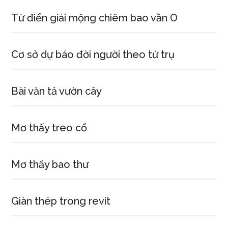
luôn
thịnh
Từ điển giải mộng chiêm bao vần O
vượn
Cơ sở dự báo đời người theo tứ trụ
Bài văn tả vườn cây
Mơ thấy treo cổ
Mơ thấy bao thư
Giàn thép trong revit