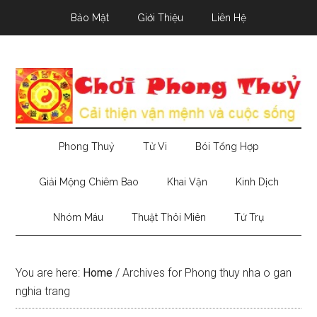
Skip
Skip
Skip
Bảo Mật
Giới Thiệu
Liên Hệ
to
to
to
main
secondary
primary
content
menu
sidebar
Phong Thuỷ
Tử Vi
Bói Tổng Hợp
Giải Mộng Chiêm Bao
Khai Vận
Kinh Dịch
Nhóm Máu
Thuật Thôi Miên
Tứ Trụ
You are here:
Home
/
Archives for Phong thuy nha o gan
nghia trang