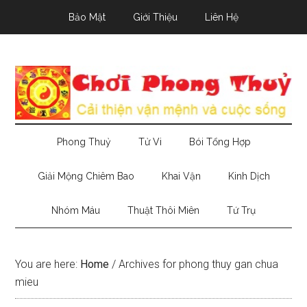
Skip
Skip
Skip
Bảo Mật
Giới Thiệu
Liên Hệ
to
to
to
main
secondary
primary
content
menu
sidebar
Phong Thuỷ
Tử Vi
Bói Tổng Hợp
Giải Mộng Chiêm Bao
Khai Vận
Kinh Dịch
Nhóm Máu
Thuật Thôi Miên
Tứ Trụ
You are here:
Home
/
Archives for phong thuy gan chua
mieu