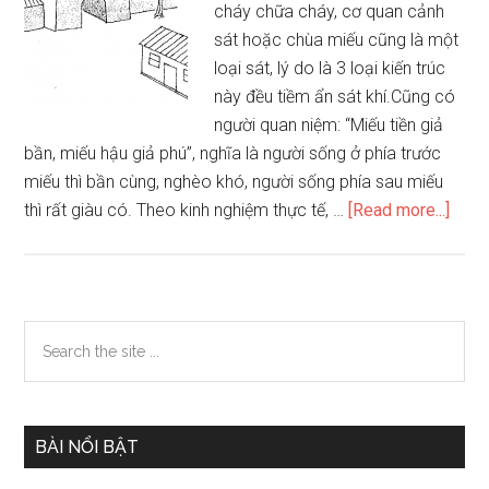
cháy chữa cháy, cơ quan cảnh
sát hoặc chùa miếu cũng là một
loại sát, lý do là 3 loại kiến trúc
này đều tiềm ẩn sát khí.Cũng có
người quan niệm: “Miếu tiền giả
bần, miếu hậu giả phú”, nghĩa là người sống ở phía trước
miếu thì bần cùng, nghèo khó, người sống phía sau miếu
abou
thì rất giàu có. Theo kinh nghiệm thực tế, …
[Read more...]
Hóa
giải
phon
thủy
Primary
Search
nhà
the
Sidebar
ở
site
gần
...
đơn
BÀI NỔI BẬT
vị