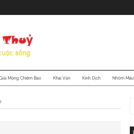
Giải Mộng Chiêm Bao
Khai Vận
Kinh Dịch
Nhóm Máu
S
e
th
si
...