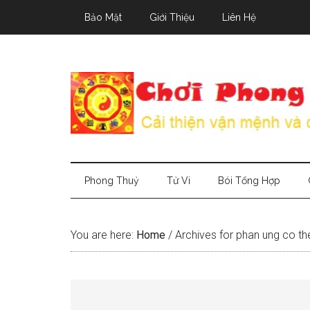
Skip
Skip
Skip
Bảo Mật
Giới Thiệu
Liên Hệ
to
to
to
main
secondary
primary
content
menu
sidebar
Phong Thuỷ
Tử Vi
Bói Tổng Hợp
You are here:
Home
/
Archives for phan ung co th