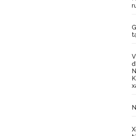
r
G
t
V
đ
N
K
x
N
X