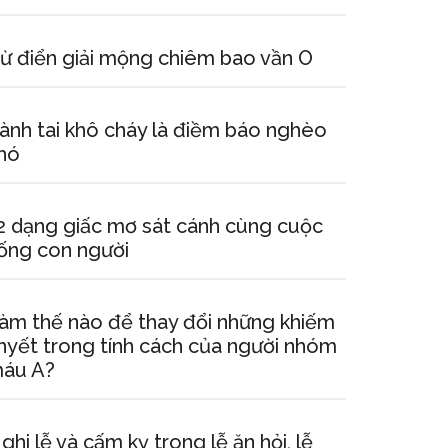
ừ điển giải mộng chiêm bao vần O
ành tai khô cháy là điềm báo nghèo
hó
2 dạng giấc mơ sát cánh cùng cuộc
ống con người
àm thế nào để thay đổi những khiếm
hyết trong tính cách của người nhóm
áu A?
ghi lễ và cấm kỵ trong lễ ăn hỏi, lễ