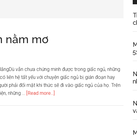
T
c
ến nằm mơ
M
5
o lắngDù vẫn chưa chứng minh được trong giấc ngủ, những
N
ó liên hệ tất yếu với chuyện giấc ngủ bị gián đoạn hay
n
ời phải đối mặt khi thức sẽ đi vào giấc ngủ của họ. Trên
about
hiện, những …
[Read more...]
Bốn
N
nhân
v
tố
dẫn
M
đến