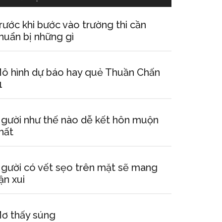
rước khi bước vào trường thi cần
huẩn bị những gì
ô hình dự báo hay quẻ Thuần Chấn
1
gười như thế nào dễ kết hôn muộn
hất
gười có vết sẹo trên mặt sẽ mang
ận xui
ơ thấy súng