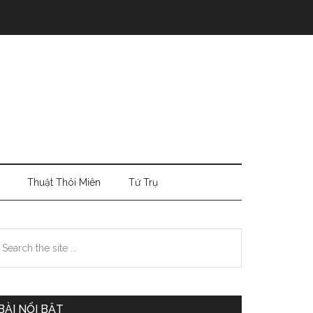
Thuật Thôi Miên
Tứ Trụ
Primary
earch
e
Sidebar
te
BÀI NỔI BẬT