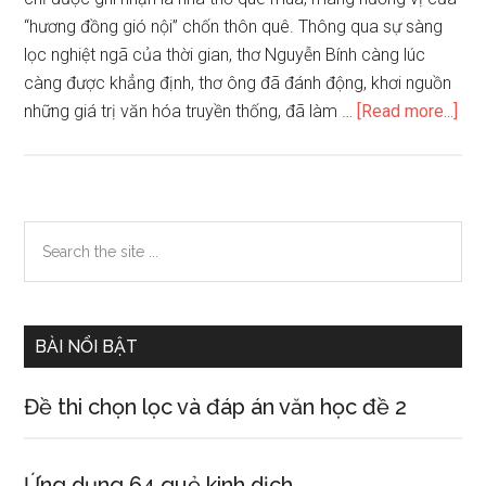
“hương đồng gió nội” chốn thôn quê. Thông qua sự sàng
lọc nghiệt ngã của thời gian, thơ Nguyễn Bính càng lúc
càng được khẳng định, thơ ông đã đánh động, khơi nguồn
abo
những giá trị văn hóa truyền thống, đã làm …
[Read more...]
Phâ
tích
bài
thơ
Primary
Search
Tư
the
Sidebar
tư
site
của
...
Ngu
BÀI NỔI BẬT
Bín
Đề thi chọn lọc và đáp án văn học đề 2
Ứng dụng 64 quẻ kinh dịch