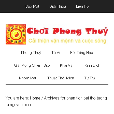
Skip
Skip
Skip
Bảo Mật
Giới Thiệu
Liên Hệ
to
to
to
main
secondary
primary
content
menu
sidebar
Phong Thuỷ
Tử Vi
Bói Tổng Hợp
Giải Mộng Chiêm Bao
Khai Vận
Kinh Dịch
Nhóm Máu
Thuật Thôi Miên
Tứ Trụ
You are here:
Home
/
Archives for phan tich bai tho tuong
tu nguyen binh