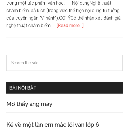
trong một tác phẩm văn học.- Nội dungNghệ thuật
châm biếm, đả kích (trong việc thể hiện nội dung tư tưởng
của truyện ngắn "Vi hành").GỢI ÝCó thể nhận xét, đánh giá
about
nghệ thuật châm biếm, …
[Read more...]
Bình
luận
nghệ
thuật
Primary
Search
châm
the
Sidebar
biếm,
site
đả
...
kích
BÀI NỔI BẬT
của
Nguyễn
Mơ thấy áng mây
Ái
Quốc
trong
Kể về một lần em mắc lỗi văn lớp 6