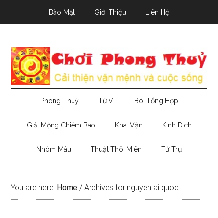
Skip
Skip
Skip
Bảo Mật
Giới Thiệu
Liên Hệ
to
to
to
main
secondary
primary
content
menu
sidebar
Phong Thuỷ
Tử Vi
Bói Tổng Hợp
Giải Mộng Chiêm Bao
Khai Vận
Kinh Dịch
Nhóm Máu
Thuật Thôi Miên
Tứ Trụ
You are here:
Home
/
Archives for nguyen ai quoc