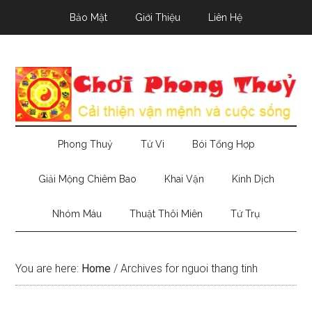
Skip
Skip
Skip
Bảo Mật
Giới Thiệu
Liên Hệ
to
to
to
main
secondary
primary
content
menu
sidebar
Phong Thuỷ
Tử Vi
Bói Tổng Hợp
Giải Mộng Chiêm Bao
Khai Vận
Kinh Dịch
Nhóm Máu
Thuật Thôi Miên
Tứ Trụ
You are here:
Home
/
Archives for nguoi thang tinh