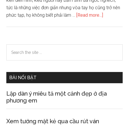
kiến điển hình, kiểu người này bẩm sinh đã ngốc nghếch,
tức là những việc đơn giản nhưng vòa tay họ cũng trở nên
about
phức tạp, họ không biết phải làm …
[Read more...]
Xem
tướng
mặt
người
Primary
Search
hiền
the
Sidebar
lành
site
đến
...
mức
BÀI NỔI BẬT
bị
người
Lập dàn ý miêu tả một cảnh đẹp ở địa
khác
phương em
bắt
nạt
Xem tướng mặt kẻ qua cầu rút ván