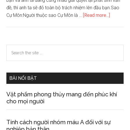
bạn và anh ta đang cùng nhau giải quyết lại phát sinh vấn
đề, thì anh ta sẽ đỏ toàn bộ trách nhiệm lên đầu bạn.Sao
about
Cự Môn:Người thuộc sao Cự Môn là …
[Read more...]
Người
đàn
ông
nào
Primary
Search
dễ
the
Sidebar
trốn
site
tránh
...
trách
BÀI NỔI BẬT
nhiệm
trong
Vật phẩm phong thủy mang đến phúc khí
tình
cho mọi người
yêu
nhất
Tính cách người nhóm máu A đối với sự
nghiệp bản thân