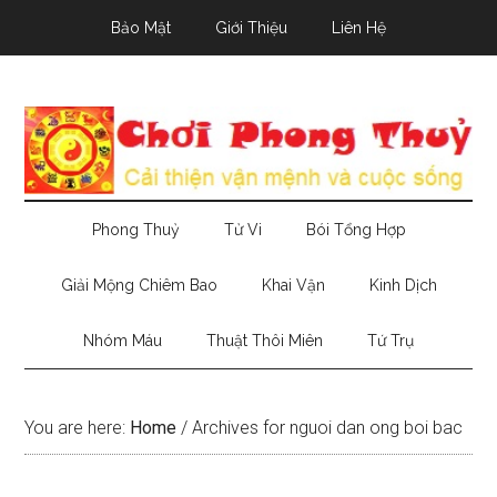
Skip
Skip
Skip
Bảo Mật
Giới Thiệu
Liên Hệ
to
to
to
main
secondary
primary
content
menu
sidebar
Phong Thuỷ
Tử Vi
Bói Tổng Hợp
Giải Mộng Chiêm Bao
Khai Vận
Kinh Dịch
Nhóm Máu
Thuật Thôi Miên
Tứ Trụ
You are here:
Home
/
Archives for nguoi dan ong boi bac