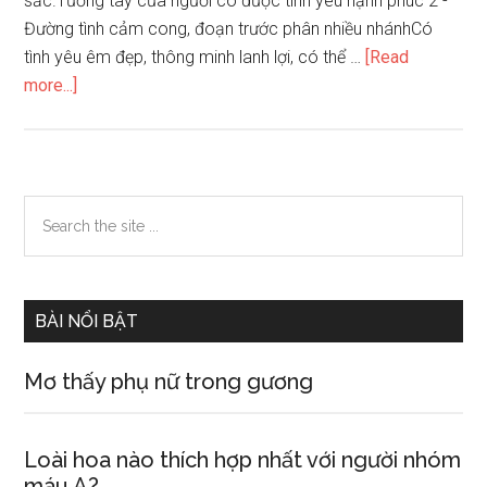
sắc.Tướng tay của người có được tình yêu hạnh phúc 2 -
Đường tình cảm cong, đoạn trước phân nhiều nhánhCó
tình yêu êm đẹp, thông minh lanh lợi, có thể …
[Read
about
more...]
Tướng
tay
của
người
Primary
Search
có
the
Sidebar
được
site
tình
...
yêu
BÀI NỔI BẬT
hạnh
phúc
Mơ thấy phụ nữ trong gương
Loài hoa nào thích hợp nhất với người nhóm
máu A?