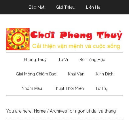
Skip
Skip
Skip
Bảo Mật
Giới Thiệu
Liên Hệ
to
to
to
main
secondary
primary
content
menu
sidebar
Phong Thuỷ
Tử Vi
Bói Tổng Hợp
Giải Mộng Chiêm Bao
Khai Vận
Kinh Dịch
Nhóm Máu
Thuật Thôi Miên
Tứ Trụ
You are here:
Home
/
Archives for ngon ut dai va thang