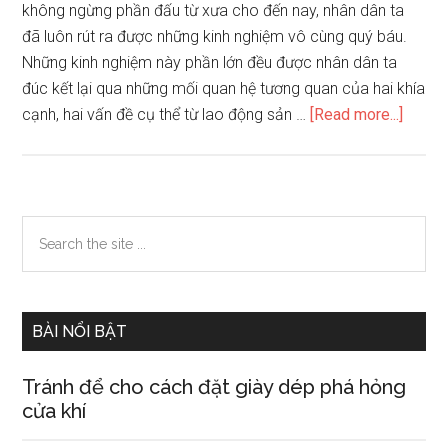
không ngừng phần đấu từ xưa cho đến nay, nhân dân ta
đã luôn rút ra được những kinh nghiệm vô cùng quý báu.
Những kinh nghiệm này phần lớn đều được nhân dân ta
đúc kết lại qua những mối quan hệ tương quan của hai khía
about
cạnh, hai vấn đề cụ thể từ lao động sản …
[Read more...]
Viết
bài
nghị
luận
Primary
Search
bày
the
Sidebar
tỏ
site
ý
...
kiến
BÀI NỔI BẬT
của
mình
Tránh để cho cách đặt giày dép phá hỏng
về
cửa khí
phươn