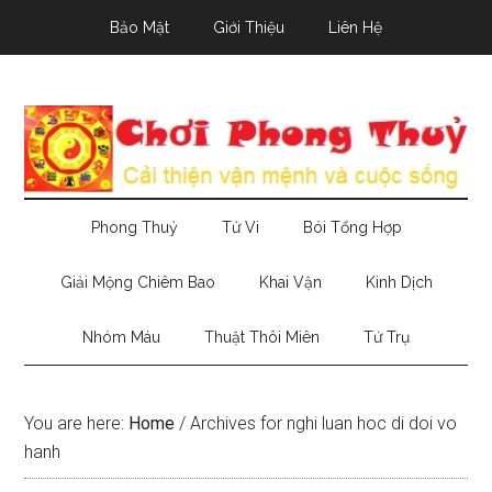
Skip
Skip
Skip
Bảo Mật
Giới Thiệu
Liên Hệ
to
to
to
main
secondary
primary
content
menu
sidebar
Phong Thuỷ
Tử Vi
Bói Tổng Hợp
Giải Mộng Chiêm Bao
Khai Vận
Kinh Dịch
Nhóm Máu
Thuật Thôi Miên
Tứ Trụ
You are here:
Home
/
Archives for nghi luan hoc di doi vo
hanh