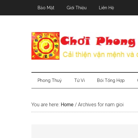
Skip
Skip
Skip
Bảo Mật
Giới Thiệu
Liên Hệ
to
to
to
main
secondary
primary
content
menu
sidebar
Phong Thuỷ
Tử Vi
Bói Tổng Hợp
You are here:
Home
/
Archives for nam gioi