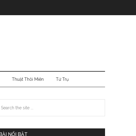
Thuật Thôi Miên
Tứ Trụ
Primary
earch
e
Sidebar
te
BÀI NỔI BẬT