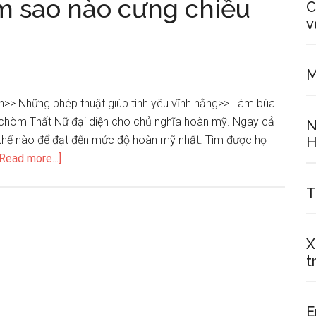
m sao nào cưng chiều
C
sao
v
nào
rất
giỏi
M
vun
>> Những phép thuật giúp tình yêu vĩnh hằng>> Làm bùa
vén
 chòm Thất Nữ đại diện cho chủ nghĩa hoàn mỹ. Ngay cả
N
gia
 thế nào để đạt đến mức độ hoàn mỹ nhất. Tìm được họ
H
đình
about
[Read more...]
Nam
T
giới
thuộc
chòm
X
sao
t
nào
cưng
chiều
E