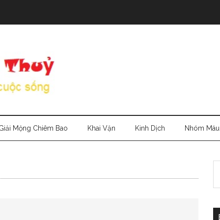
Giải Mộng Chiêm Bao
Khai Vận
Kinh Dịch
Nhóm Máu
S
th
si
...