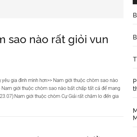
B
 sao nào rất giỏi vun
B
T
 yêu gia đình mình hơn>> Nam giới thuộc chòm sao nào
P
t
.>> Nam giới thuộc chòm sao nào bất chấp tất cả để mang
23.07):Nam giới thuộc chòm Cự Giải rất chăm lo đến gia
about
M
Nam
M
giới
thuộc
chòm