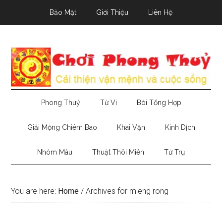
Skip
Skip
Skip
Bảo Mật
Giới Thiệu
Liên Hệ
to
to
to
main
secondary
primary
content
menu
sidebar
Phong Thuỷ
Tử Vi
Bói Tổng Hợp
Giải Mộng Chiêm Bao
Khai Vận
Kinh Dịch
Nhóm Máu
Thuật Thôi Miên
Tứ Trụ
You are here:
Home
/
Archives for mieng rong