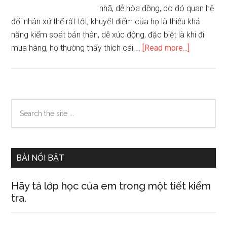
nhã, dễ hòa đồng, do đó quan hệ
đối nhân xử thế rất tốt, khuyết điểm của họ là thiếu khả
năng kiểm soát bản thân, dễ xúc động, đặc biệt là khi đi
about
mua hàng, họ thường thấy thích cái …
[Read more...]
Cô
gái
tự
luyến
Primary
Search
chỉ
the
Sidebar
biết
site
đến
...
mình
BÀI NỔI BẬT
Hãy tả lớp học của em trong một tiết kiểm
tra.