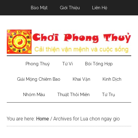
Skip
Skip
Skip
Bảo Mật
Giới Thiệu
Liên Hệ
to
to
to
main
secondary
primary
content
menu
sidebar
Phong Thuỷ
Tử Vi
Bói Tổng Hợp
Giải Mộng Chiêm Bao
Khai Vận
Kinh Dịch
Nhóm Máu
Thuật Thôi Miên
Tứ Trụ
You are here:
Home
/
Archives for Lua chon ngay gio