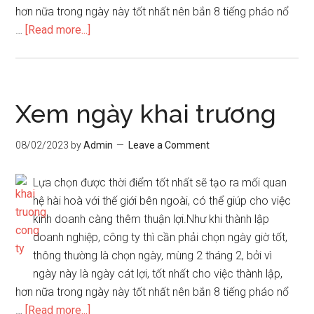
hơn nữa trong ngày này tốt nhất nên bắn 8 tiếng pháo nổ
about
…
[Read more...]
Lựa
chọn
ngày
giờ
Xem ngày khai trương
tốt
để
08/02/2023
by
Admin
Leave a Comment
khai
trương
Lựa chọn được thời điểm tốt nhất sẽ tạo ra mối quan
công
hệ hài hoà với thế giới bên ngoài, có thể giúp cho việc
ty
kinh doanh càng thêm thuận lợi.Như khi thành lập
doanh nghiệp, công ty thì cần phải chọn ngày giờ tốt,
thông thường là chọn ngày, mùng 2 tháng 2, bởi vì
ngày này là ngày cát lợi, tốt nhất cho việc thành lập,
hơn nữa trong ngày này tốt nhất nên bắn 8 tiếng pháo nổ
about
…
[Read more...]