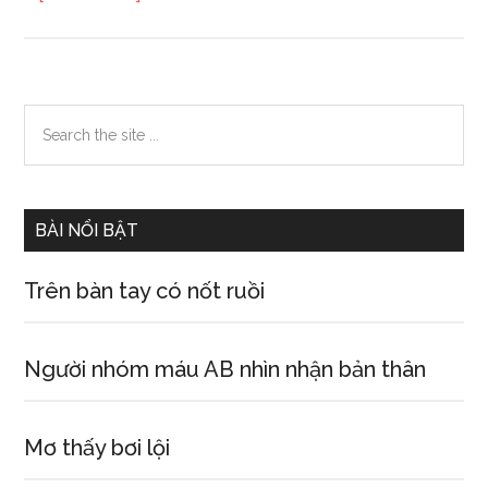
Xem
ngày
khai
trương
Primary
Search
the
Sidebar
site
...
BÀI NỔI BẬT
Trên bàn tay có nốt ruồi
Người nhóm máu AB nhìn nhận bản thân
Mơ thấy bơi lội