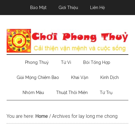
Skip
Skip
Skip
Bảo Mật
Giới Thiệu
Liên Hệ
to
to
to
main
secondary
primary
content
menu
sidebar
Phong Thuỷ
Tử Vi
Bói Tổng Hợp
Giải Mộng Chiêm Bao
Khai Vận
Kinh Dịch
Nhóm Máu
Thuật Thôi Miên
Tứ Trụ
You are here:
Home
/
Archives for lay long me chong