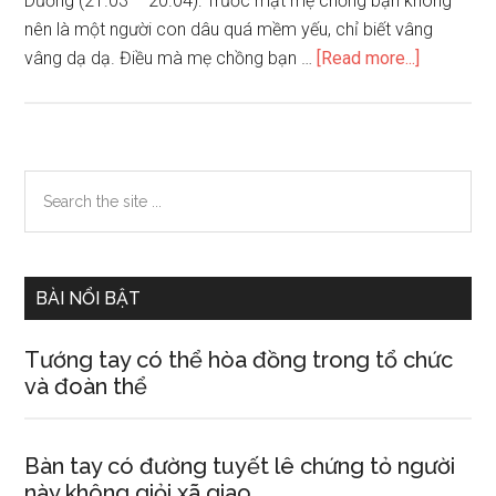
Dương (21.03 – 20.04): Trước mặt mẹ chồng bạn không
nên là một người con dâu quá mềm yếu, chỉ biết vâng
about
vâng dạ dạ. Điều mà mẹ chồng bạn …
[Read more...]
Nữ
giới
làm
thế
Primary
Search
nào
the
Sidebar
để
site
lấy
...
lòng
BÀI NỔI BẬT
mẹ
chồng
Tướng tay có thể hòa đồng trong tổ chức
thuộc
và đoàn thể
các
chòm
sao
Bàn tay có đường tuyết lê chứng tỏ người
này không giỏi xã giao