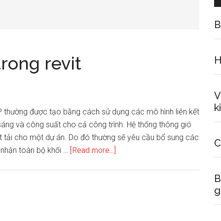
B
rong revit
H
V
k
hường được tạo bằng cách sử dụng các mô hình liên kết
sáng và công suất cho cả công trình. Hệ thống thông gió
 tải cho một dự án. Do đó thường sẽ yêu cầu bổ sung các
C
about
 nhận toàn bộ khối …
[Read more...]
Khởi
tạo
B
dự
g
án
MEP