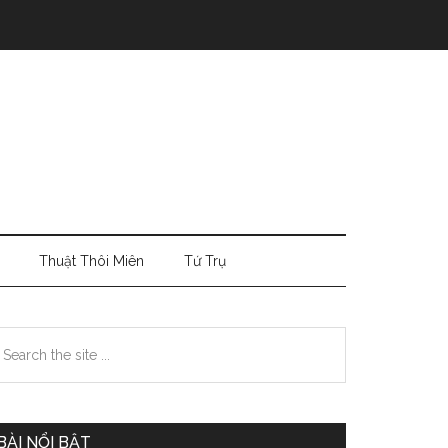
Thuật Thôi Miên
Tứ Trụ
Primary
earch
e
Sidebar
te
BÀI NỔI BẬT