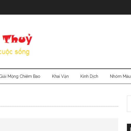
Giải Mộng Chiêm Bao
Khai Vận
Kinh Dịch
Nhóm Máu
S
th
si
...