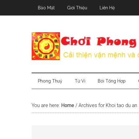
Skip
Skip
Skip
Bảo Mật
Giới Thiệu
Liên Hệ
to
to
to
main
secondary
primary
content
menu
sidebar
Phong Thuỷ
Tử Vi
Bói Tổng Hợp
You are here:
Home
/
Archives for Khoi tao du an